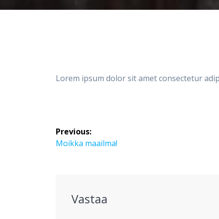
Lorem ipsum dolor sit amet consectetur adipi
Artikkelien
Previous:
selaus
Previous
Moikka maailma!
post:
Vastaa