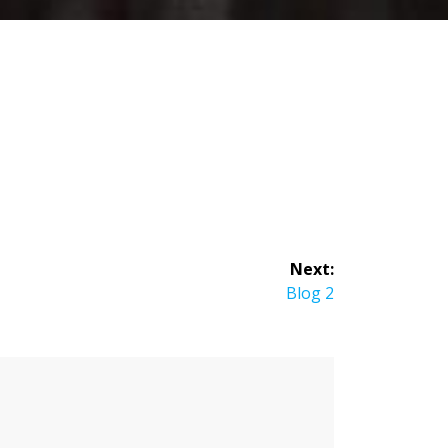
Next:
Next
Blog 2
post: