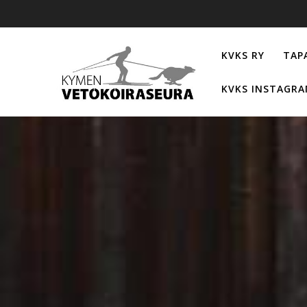
Skip
to
content
KVKS RY
TAP
KVKS INSTAGRA