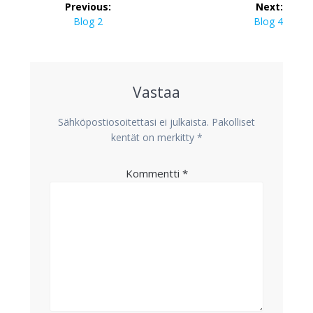
Previous:
Next:
selaus
Previous
Next
Blog 2
Blog 4
post:
post:
Vastaa
Sähköpostiosoitettasi ei julkaista.
Pakolliset
kentät on merkitty
*
Kommentti
*