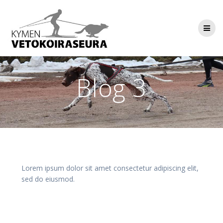
Skip
to
content
Blog 3
Lorem ipsum dolor sit amet consectetur adipiscing elit,
sed do eiusmod.
Artikkelien